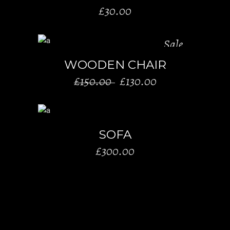
£
30.00
Sale
AÑADIR AL CARRITO
WOODEN CHAIR
El
El
£
150.00
£
130.00
precio
precio
original
actual
AÑADIR AL CARRITO
era:
es:
SOFA
£150.00.
£130.00.
£
300.00