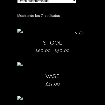
Mostrando los 7 resultados
Sale
AÑADIR AL CARRITO
STOOL
El
El
£
60.00
£
50.00
precio
precio
original
actual
era:
es:
AÑADIR AL CARRITO
£60.00.
£50.00.
VASE
£
15.00
AÑADIR AL CARRITO