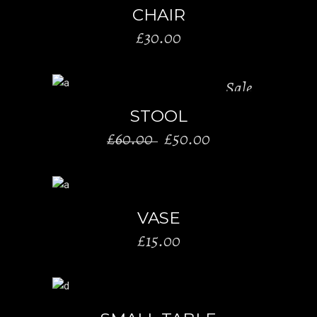
CHAIR
£
30.00
Sale
AÑADIR AL CARRITO
STOOL
El
El
£
60.00
£
50.00
precio
precio
original
actual
era:
es:
AÑADIR AL CARRITO
£60.00.
£50.00.
VASE
£
15.00
AÑADIR AL CARRITO