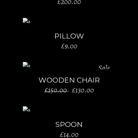
£
200.00
AÑADIR AL CARRITO
PILLOW
£
9.00
Sale
AÑADIR AL CARRITO
WOODEN CHAIR
El
El
£
150.00
£
130.00
precio
precio
original
actual
era:
es:
AÑADIR AL CARRITO
£150.00.
£130.00.
SPOON
£
14.00