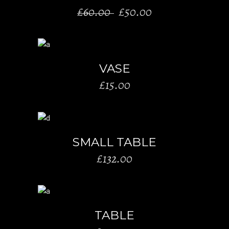
El
El
£
60.00
£
50.00
precio
precio
original
actual
era:
es:
AÑADIR AL CARRITO
£60.00.
£50.00.
VASE
£
15.00
AÑADIR AL CARRITO
SMALL TABLE
£
132.00
AÑADIR AL CARRITO
TABLE