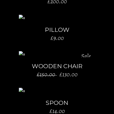
£
200.00
AÑADIR AL CARRITO
PILLOW
£
9.00
Sale
AÑADIR AL CARRITO
WOODEN CHAIR
El
El
£
150.00
£
130.00
precio
precio
original
actual
era:
es:
AÑADIR AL CARRITO
£150.00.
£130.00.
SPOON
£
14.00