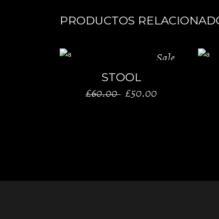
PRODUCTOS RELACIONAD
Sale
AÑADIR AL CARRITO
STOOL
El
El
£
60.00
£
50.00
precio
precio
original
actual
era:
es:
£60.00.
£50.00.