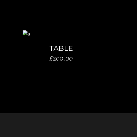
O
AÑADIR AL CARRITO
TABLE
£
200.00