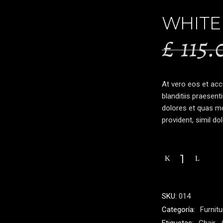
WHITE
£
115.
At vero eos et ac
blanditiis praesent
dolores et quas mo
provident, simil do
White
table
quantity
SKU:
014
Categoría:
Furnitu