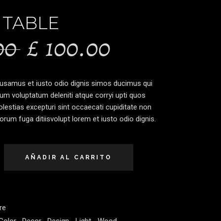
 TABLE
El
El
00
£
100.00
precio
precio
cusamus et iusto odio dignis simos ducimus qui
original
actual
ium voluptatum deleniti atque corryi upti quos
lestias excepturi sint occaecati cupiditate non
lorum fuga ditiisvolupt lorem et iusto odio dignis.
era:
es:
£115.00.
£100.00.
AÑADIR AL CARRITO
re