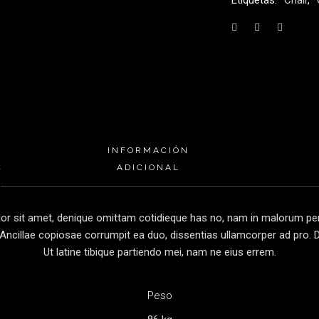
Etiquetas:
Chair
,
INFORMACIÓN
ADICIONAL
r sit amet, denique omittam cotidieque has no, nam in malorum perc
Ancillae copiosae corrumpit ea duo, dissentias ullamcorper ad pro. Du
Ut latine tibique partiendo mei, nam ne eius errem.
Peso