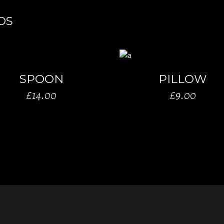
OS
AÑADIR AL CARRITO
AÑADIR AL CARRIT
SPOON
PILLOW
£
14.00
£
9.00