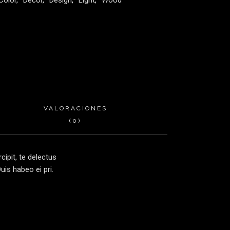
Color
,
Decor
,
Design
,
Light
,
Wood
VALORACIONES
(0)
ipit, te delectus
is habeo ei pri.